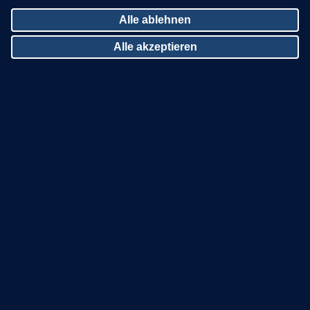
Alle ablehnen
Alle akzeptieren
Zustimmung zurückziehen
SO FINDEN SIE UNS
NEHMEN SIE KONTAKT ZU
UNS AUF
Zinco Deutschland
Tel: 07022 9060-600
Zinco International
dachgaertner@zinco.de
Facebook
UNSERE DACHGÄRTNER-
PARTNER
Instagram
auf der Karte
YouTube
als Liste
Linkedin