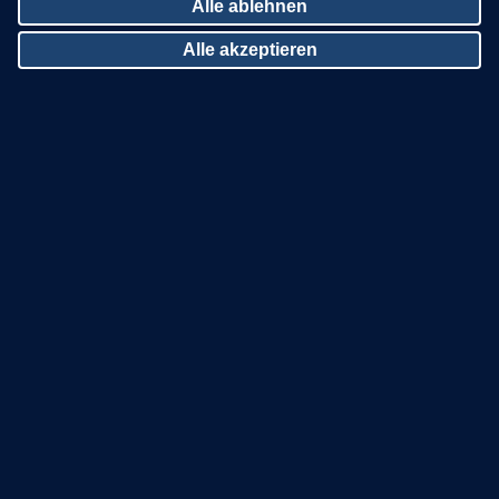
Alle ablehnen
Alle akzeptieren
Zustimmung zurückziehen
SO FINDEN SIE UNS
NEHMEN SIE KONTAKT ZU
UNS AUF
Zinco Deutschland
Tel: 07022 9060-600
Zinco International
dachgaertner@zinco.de
Facebook
UNSERE DACHGÄRTNER-
PARTNER
Instagram
auf der Karte
YouTube
als Liste
Linkedin
Mitglied werden