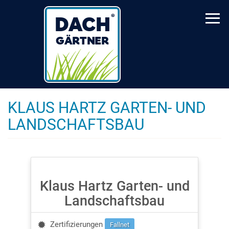
Skip
to
main
content
KLAUS HARTZ GARTEN- UND
LANDSCHAFTSBAU
Klaus Hartz Garten- und
Landschaftsbau
Zertifizierungen
Fallnet