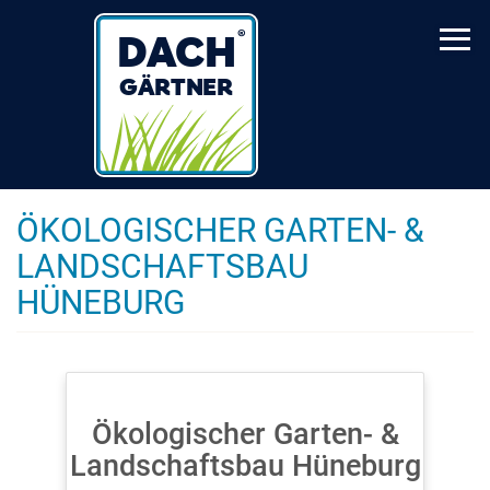
Skip
to
main
content
ÖKOLOGISCHER GARTEN- &
LANDSCHAFTSBAU
HÜNEBURG
Ökologischer Garten- &
Landschaftsbau Hüneburg