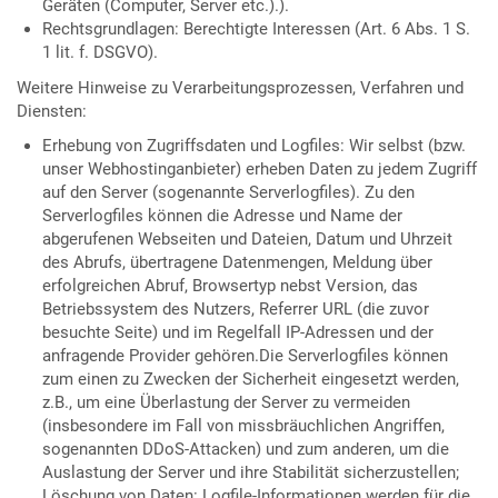
Geräten (Computer, Server etc.).).
Rechtsgrundlagen: Berechtigte Interessen (Art. 6 Abs. 1 S.
1 lit. f. DSGVO).
Weitere Hinweise zu Verarbeitungsprozessen, Verfahren und
Diensten:
Erhebung von Zugriffsdaten und Logfiles: Wir selbst (bzw.
unser Webhostinganbieter) erheben Daten zu jedem Zugriff
auf den Server (sogenannte Serverlogfiles). Zu den
Serverlogfiles können die Adresse und Name der
abgerufenen Webseiten und Dateien, Datum und Uhrzeit
des Abrufs, übertragene Datenmengen, Meldung über
erfolgreichen Abruf, Browsertyp nebst Version, das
Betriebssystem des Nutzers, Referrer URL (die zuvor
besuchte Seite) und im Regelfall IP-Adressen und der
anfragende Provider gehören.Die Serverlogfiles können
zum einen zu Zwecken der Sicherheit eingesetzt werden,
z.B., um eine Überlastung der Server zu vermeiden
(insbesondere im Fall von missbräuchlichen Angriffen,
sogenannten DDoS-Attacken) und zum anderen, um die
Auslastung der Server und ihre Stabilität sicherzustellen;
Löschung von Daten: Logfile-Informationen werden für die